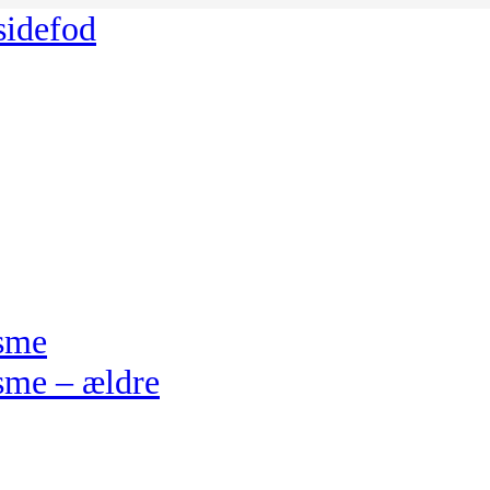
 sidefod
isme
sme – ældre