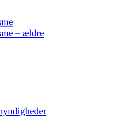
isme
sme – ældre
myndigheder