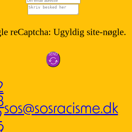
e reCaptcha: Ugyldig site-nøgle.
SEND
2
3
sos@sosracisme.dk
9
9