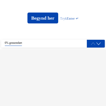
medlem på livstid
Begynd her
Tryk
Enter ↵
0% gennemført