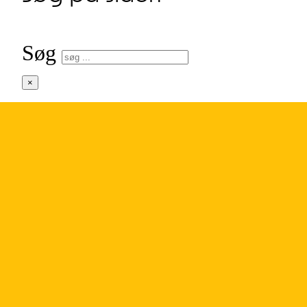
Søg
×