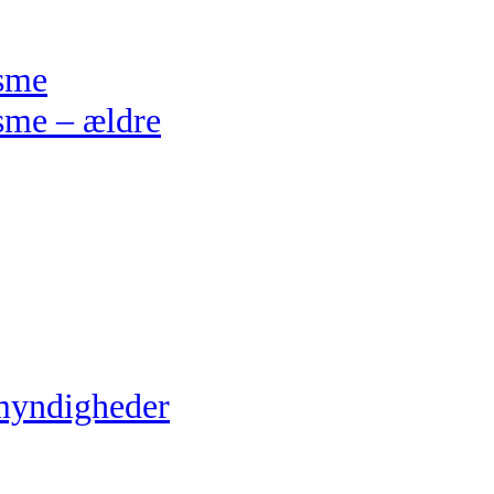
isme
sme – ældre
myndigheder