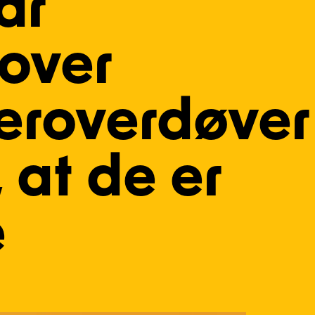
år
 over
eroverdøver
 at de er
e