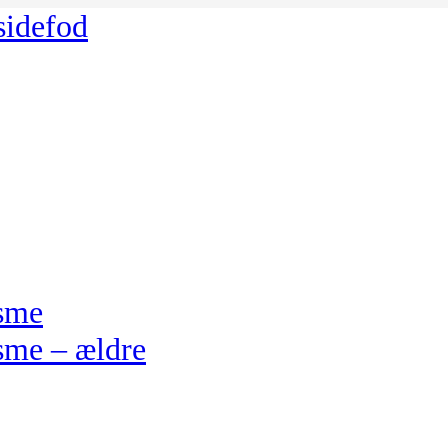
 sidefod
isme
sme – ældre