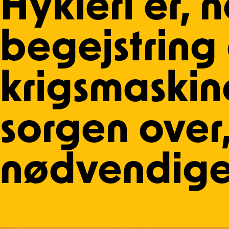
Hykleri er, n
begejstring
krigsmaskin
sorgen over,
nødvendig