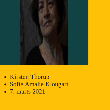
Kirsten Thorup
Sofie Amalie Klougart
7. marts 2021