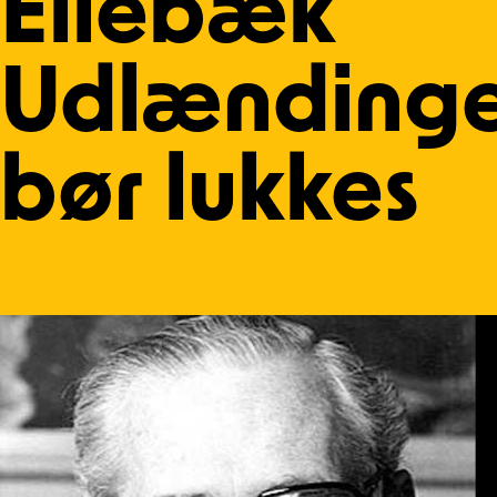
Ellebæk
Udlændinge
bør lukkes