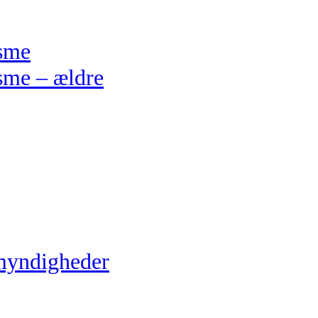
isme
sme – ældre
myndigheder