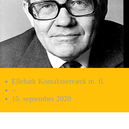
Ellebæk Kontaktnetværk m. fl.
--
15. september 2020