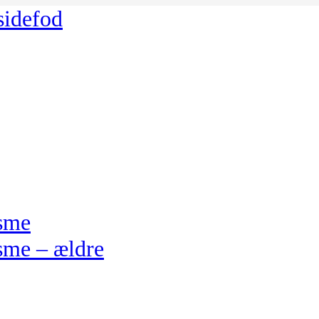
 sidefod
isme
sme – ældre