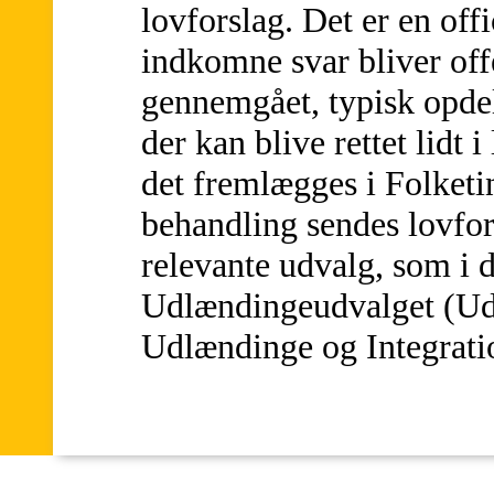
lovforslag. Det er en off
indkomne svar bliver off
gennemgået, typisk opdel
der kan blive rettet lidt i
det fremlægges i Folketin
behandling sendes lovfors
relevante udvalg, som i de
Udlændingeudvalget (Ud
Udlændinge og Integrati