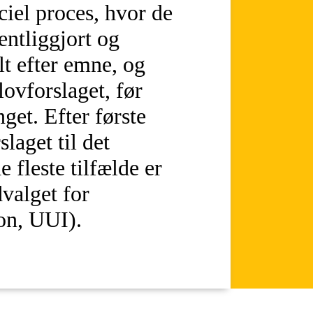
iciel proces, hvor de
entliggjort og
t efter emne, og
 lovforslaget, før
get. Efter første
laget til det
 fleste tilfælde er
valget for
on, UUI).