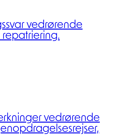
gssvar vedrørende
repatriering.
rkninger vedrørende
genopdragelsesrejser,