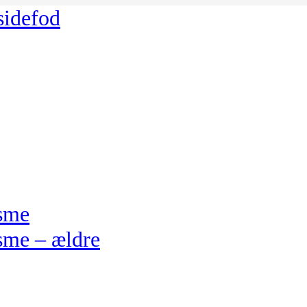
 sidefod
isme
sme – ældre