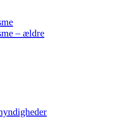
isme
sme – ældre
myndigheder