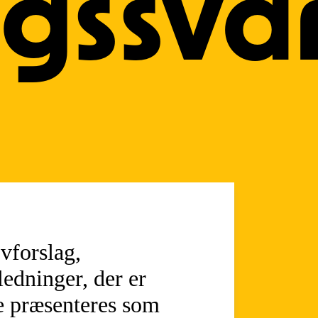
gssva
vforslag,
ledninger, der er
de præsenteres som