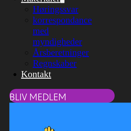
Høringssvar
korrespondance
med
myndigheder
Årsberetninger
Regnskaber
Kontakt
BLIV MEDLEM