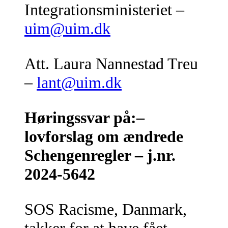
Integrationsministeriet –
uim@uim.dk
Att. Laura Nannestad Treu
–
lant@uim.dk
Høringssvar på:–
lovforslag om ændrede
Schengenregler – j.nr.
2024-5642
SOS Racisme, Danmark,